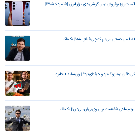
قیمت روز پرفروش‌ترین گوشی‌های بازار ایران [15 مرداد 1405]
فقط من دستور می‌دم که چی فیلتر بشه! | تک‌تاک
کی دقیق‌تره، زرنگ‌تره و حرفه‌ای‌تره؟ | اون‌ساید + جایزه
مردم ماهی ۱۵ همت پول وی‌پی‌ان می‌دن! | تک‌تاک