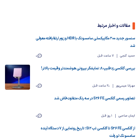
مقالات و اخبار مرتبط
سنسور جدید ۲۰۰ مگاپیکسلی سامسونگ با HDR و زوم ارتقایافته معرفی
شد
حمید گنجی
7 ساعت قبل
0
بررسی گلکسی زد فلیپ ۸: نمایشگر بیرونی هوشمندتر و قیمت بالاتر!
مهرانا عیسی‌پور
20 ساعت قبل
0
تصاویر رسمی گلکسی S26 FE در سه رنگ متفاوت فاش شد
ایمان صاحبی
1 روز قبل
0
از گلکسی S26 FE تا گلکسی تب S12؛ تاریخ رونمایی از ۷ دستگاه آینده
سامسونگ لو رفت