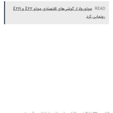
READ
موتورولا از گوشی‌های اقتصادی موتو E22 و E22i
رونمایی کرد