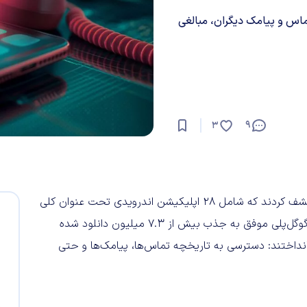
ریخچه تماس و پیامک دیگران، مبالغی
9
3
محققان امنیتی شرکت ESET یک شبکه کلاهبرداری گسترده را کشف کردند که شامل ۲۸ اپلیکیشن اندرویدی تحت عنوان کلی
CallPhantom است. این برنامه‌ها که پیش از حذف‌شدن توسط گوگل‌پلی موفق به جذب بیش از ۷.۳ میلیون دانلود شده
م انداختند: دسترسی به تاریخچه تماس‌ها، پیامک‌ها و حتی