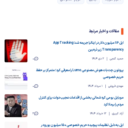
مقالات و اخبار مرتبط
اپل ۱۱۶ میلیون دلار در ایتالیا جریمه شد؛ App Tracking
Transparency زیر ذره‌بین
حمید گنجی
2 دی 1404
0
پروتون چت‌بات هوش مصنوعی Lumo را معرفی کرد؛ متمرکز بر حفظ
حریم خصوصی
مهدی فروغی
1 مرداد 1404
0
موبایل بومی کره شمالی بخشی از اقدامات عجیب دولت برای کنترل
مردم را برملا کرد
آزاد کبیری
12 خرداد 1404
2
اپل به دلیل تنظیمات پیچیده حریم خصوصی ۱۵۰ میلیون یورو در