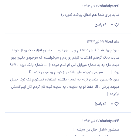
shahriyar24
27 تیر 1393
شايد براي شما هم اتفاق بيافتد (مورد٥)
0
پاسخ
Mostafa
27 تیر 1393
مورد چهار قبلا" قبول نداشتم ولی الان دارم .... یه نرم افزار بانک رو از خوده
سایت بانک گرفتم اطلاعات کارتم رو زدم و میخواستم که موجودی بگیرم یهو
دیدم داره به یه شماره موبایل اس ام اسم میده :| .... شماره بانک نبود ، 937
بود :| ....... سریعی دویدم عابر بانک رمز دومم رو عوض کردم :D .....
مورد 5 یسری امتحان کردم یه ایمیل داشتم استفاده نمیکردم تک توک ایمیل
میومد براش ، اقا فقط تو یه سایت ، یه سایت ثبت نام کردم الان اینباکسش
ترکیده :|....
0
پاسخ
shahriyar24
27 تیر 1393
همشون شامل حال من ميشه :|