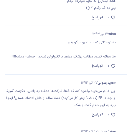
همه اينكارارو كه نبايد ميكردم كردم :|
يني به فنا رفتم ؟ :))
0
پاسخ
sina
27 تیر 1393
به دوستانی که سایت رو میگردونن
متاسفانه کمبود مطالب پزشکی مرتبط با تکنولوژی شدیدا احساس میشه!!!!!
0
پاسخ
سعید رسولی
27 تیر 1393
این خانم می‌خواد وانمود کنه که فقط شرکت‌ها ممکنه بد باشن، حکومت آمریکا
از جمله FBI (که قبلاً توش کار می‌کرده) کاملاً سالم و قابل اعتماد هستن! اینجا
باید به این خانم گفت: زرشک!
0
پاسخ
سعید رسولی
27 تیر 1393