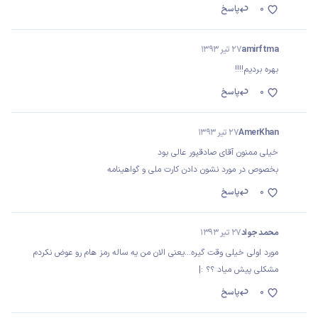
0
پاسخ
amirftma
27 تیر 1393
بهره بردیم!!!!
0
پاسخ
AmerKhan
27 تیر 1393
خیلی ممنون آقای صادقپور عالی بود
بخصوص در مورد نشون دادن کارت ملی و گواهینامه
0
پاسخ
محمد جواد
27 تیر 1393
مورد اولی خیلی وقت گیره...یعنی الان من یه ساله رمز هام رو عوض نکردم
مشکلی پیش میاد ؟؟ :|
0
پاسخ