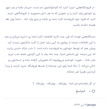
- از فروشگاه‌هایی خرید کنید که کارتخوانشون دم دست خریدار باشه و رمز عبور
رو خودتون وارد کنید و در صورتی که به هر دلیل مجبورید از فروشگاهی خرید
کنید که قراره خود فروشنده کارت شما رو بکشه و رمزو وارد کنه ، حتماً پول نقد
همراه داشته باشید.
دستگاه‌هایی اومده که طی چند ثانیه اطلاعات کارت شما رو ذخیره می‌کنن و بعد
با این اطلاعات میشه از روشون یه کپی برابر اصل از کارت بانکیتون درست کرد.
رمزش هم که توسط خودتون به فروشنده داده شده :) خب دیگه حدس بزنید
که چی میشه. اون شخص شیاد چند ماه بعد با کپی کارتتون نصف شب میره
عابر بانک ، صورت خودشم می‌پوشونه که تصویرش گرفته نشه و حسابتون رو
خالی می‌کنه :) حالا شما توی این چندماه از صدها فروشگاه خرید کردید و پیدا
کردنش تقریباً غیر ممکنه.
در کل توصیه‌ی من اینه : پول‌نقد ، پول‌نقد ، پول‌نقد :)
0
پاسخ
pooya
26 تیر 1393