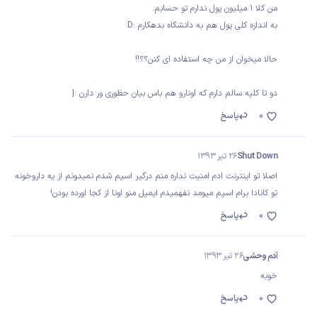
من کلا 1 میلیون پول ندارم تو حسابم.
به اندازه کلی پول هم به دانشگاه بدهکارم :D
حالا میخوان از من چه استفاده ای کنن؟؟!!
دو تا کلیه سالم دارم که اونارو هم باس بیان حظوری ور دارن :|
0
پاسخ
Shut Down
26 تیر 1393
اصلا تو اینترنت ادم امنیت نداره منم درگیر اسپم شدم نمیدونم از یه داروخونه
تو کانادا برام اسپم میومد نفهمیدم ایمیل منو اونا از کجا اورده بودن!
0
پاسخ
آدم وحشی
26 تیر 1393
خوبه
0
پاسخ