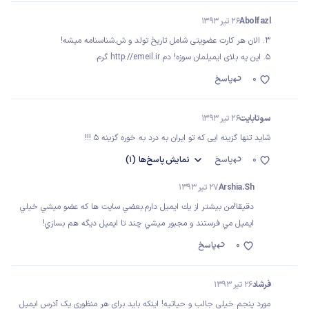
Abolfazl
26 تیر 1393
3. الان هر کارت عضویتی شامل تاریخ تولد و ش.شناسنامه میشه!
5. این یه بلای ایمیلمان سوزه! دم http://emeil.ir گرم.
0
پاسخ
سوتابایت
26 تیر 1393
شاید تنها گزینه ایی که تو ایران به درد به خوره گزینه 5 !!!
0
پاسخ
نمایش
پاسخ‌ها
(1)
Arshia.Sh
27 تیر 1393
دقيقا!من بيشتر از يك ايميل دارم.بعضي سايت ها كه عضو ميشي خيلي
ايميل مي فرستند و مجبور ميشي چند تا ايميل ديگه هم بسازي!
0
پاسخ
فرشاد
26 تیر 1393
مورد پنجم خیلی جالب و حیاتیه! اینکه باید برای هر منظوری یک آدرس ایمیل