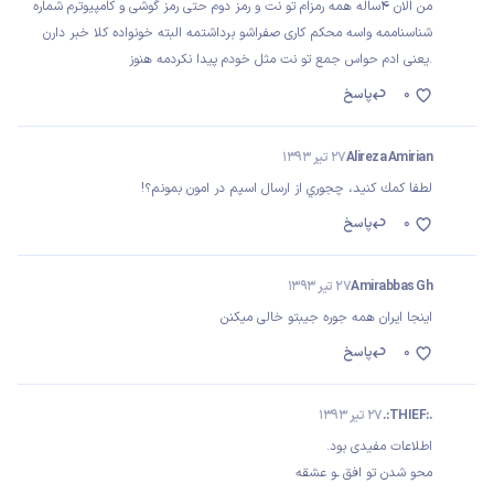
من الان 4ساله همه رمزام تو نت و رمز دوم حتی رمز گوشی و کامپیوترم شماره
شناسناممه واسه محکم کاری صفراشو برداشتمه البته خونواده کلا خبر دارن
.یعنی ادم حواس جمع تو نت مثل خودم پیدا نکردمه هنوز
0
پاسخ
Alireza Amirian
27 تیر 1393
لطفا كمك كنيد، چجوري از ارسال اسپم در امون بمونم؟!
0
پاسخ
Amirabbas Gh
27 تیر 1393
اینجا ایران همه جوره جیبتو خالی میکنن
0
پاسخ
.:THIEF:.
27 تیر 1393
اطلاعات مفیدی بود.
محو شدن تو افق ـو عشقه