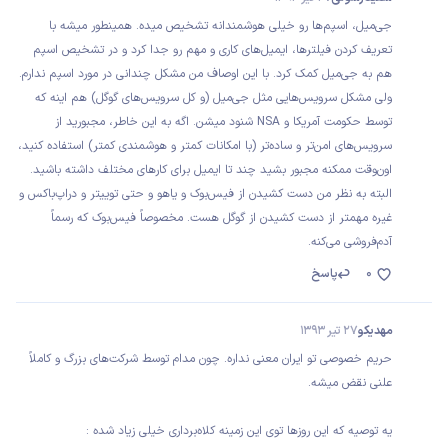
جی‌میل، اسپم‌ها رو خیلی هوشمندانه تشخیص میده. همینطور میشه با
تعریف کردن فیلترها، ایمیل‌های کاری و مهم رو جدا کرد و در تشخیص اسپم
هم به جی‌میل کمک کرد. با این اوصاف من مشکل چندانی در مورد اسپم ندارم.
ولی مشکل سرویس‌هایی مثل جی‌میل (و کل سرویس‌های گوگل) هم اینه که
توسط حکومت آمریکا و NSA شنود میشن. اگه به این خاطر، مجبورید از
سرویس‌های امن‌تر و ساده‌تر (با امکانات کمتر و هوشمندی کمتر) استفاده کنید،
اون‌وقت ممکنه مجبور بشید چند تا ایمیل برای کارهای مختلف داشته باشید.
البته به نظر من دست کشیدن از فیس‌بوک و یاهو و حتی توییتر و دراپ‌باکس و
غیره مهمتر از دست کشیدن از گوگل هست. مخصوصاً فیس‌بوک که رسماً
آدم‌فروشی می‌کنه.
0
پاسخ
مهدیکو
27 تیر 1393
حریم خصوصی تو ایران معنی نداره. چون مدام توسط شرکت‌های بزرگ و کاملاً
علنی نقض میشه.
یه توصیه که این روز‌ها توی این زمینه کلاه‌برداری خیلی زیاد شده :