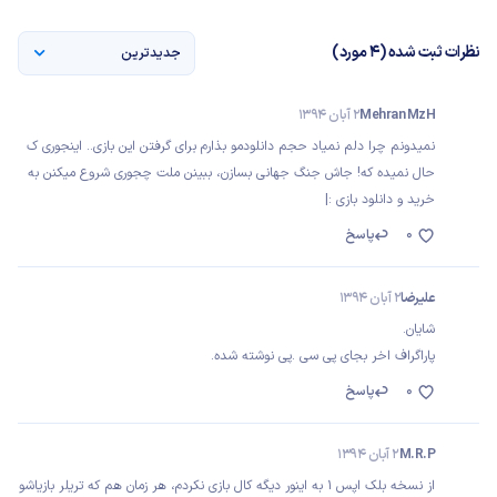
نظرات ثبت شده (4 مورد)
جدیدترین
Mehran MzH
2 آبان 1394
نمیدونم چرا دلم نمیاد حجم دانلودمو بذارم برای گرفتن این بازی.. اینجوری ک
حال نمیده که! جاش جنگ جهانی بسازن، ببینن ملت چجوری شروع میکنن به
خرید و دانلود بازی :|
0
پاسخ
علیرضا
2 آبان 1394
شایان.
پاراگراف اخر بجای پی سی .پی نوشته شده.
0
پاسخ
M.R.P
2 آبان 1394
از نسخه بلک اپس 1 به اینور دیگه کال بازی نکردم، هر زمان هم که تریلر بازیاشو