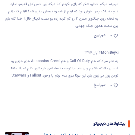
میبینم میگم خدارو شکر که بازی نکردم. کلا دیگه اون حس کال قدیمو نداره!
دلم به بلک اپس خوش بود که اونم از شماره دومش مدرن شد! الانم که بزنم
به تخته روی جنگاوری مدرن 3 رو کم کرده زده رو دست تایتان فال!! خدا کنه بازم
برن سمت همون جنگ جهانی.
0
پاسخ
Mohi Beyki
2 آبان 1394
به نظر میاد که هم Call Of Duty و هم Assassins Creed های خوبی رو
امسال داشته باشیم ولی خب با توجه به سابقه‌ی خرابشون دلم نمیاد ۴۵۰
تومن پول بی زبون پای این دوتا بازی بدم اونم با وجود Fallout و Starwars
0
پاسخ
پیشنهادهای دیجیاتو