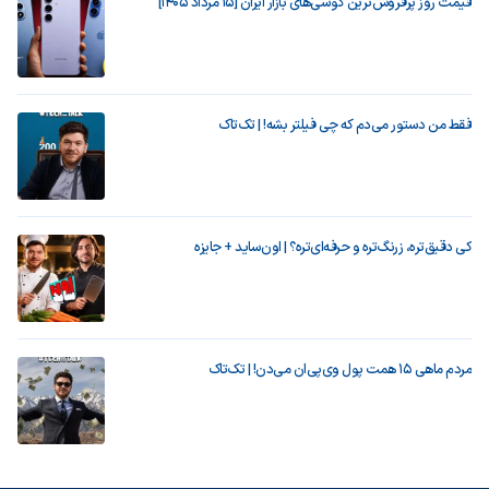
قیمت روز پرفروش‌ترین گوشی‌های بازار ایران [15 مرداد 1405]
فقط من دستور می‌دم که چی فیلتر بشه! | تک‌تاک
کی دقیق‌تره، زرنگ‌تره و حرفه‌ای‌تره؟ | اون‌ساید + جایزه
مردم ماهی ۱۵ همت پول وی‌پی‌ان می‌دن! | تک‌تاک