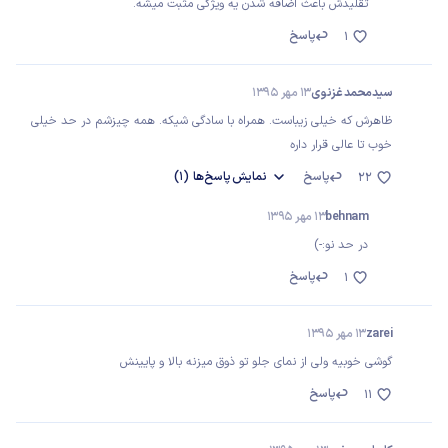
تقلیدش باعث اضافه شدن یه ویژگی مثبت میشه.
پاسخ
1
سیدمحمد غزنوی
13 مهر 1395
ظاهرش که خیلی زیباست. همراه با سادگی شیکه. همه چیزشم در حد خیلی
خوب تا عالی قرار داره
پاسخ
نمایش
پاسخ‌ها
(1)
22
behnam
13 مهر 1395
در حد نو:-)
پاسخ
1
zarei
13 مهر 1395
گوشی خوبیه ولی از نمای جلو تو ذوق میزنه بالا و پایینش
پاسخ
11