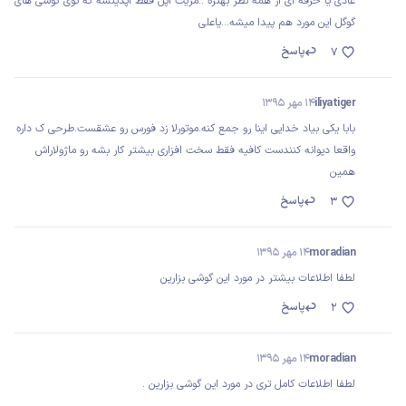
عادی یا حرفه ای از همه نظر بهتره ..مزیت اپل فقط آپدیتشه که توی گوشی های
گوگل این مورد هم پیدا میشه...یاعلی
پاسخ
7
iliyatiger
14 مهر 1395
بابا یکی بیاد خدایی اینا رو جمع کنه.موتورلا زد فورس رو عشقست.طرحی ک داره
واقعا دیوانه کنندست کافیه فقط سخت افزاری بیشتر کار بشه رو ماژولاراش
همین
پاسخ
3
moradian
14 مهر 1395
لطفا اطلاعات بیشتر در مورد این گوشی بزارین
پاسخ
2
moradian
14 مهر 1395
لطفا اطلاعات کامل تری در مورد این گوشی بزارین .