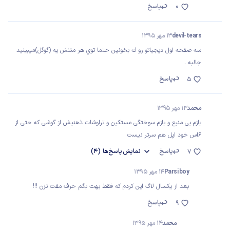
0
پاسخ
devil-tears
13 مهر 1395
سه صفحه اول ديجياتو رو ك بخونين حتما توي هر متنش يه (گوگل)ميبينيد
جالبه...
پاسخ
5
محمد
13 مهر 1395
بازم بی منبع و بازم سوختگی مستکین و تراوشات ذهنیش از گوشی که حتی از
۶اس خود اپل هم سرتر نیست
پاسخ
نمایش
پاسخ‌ها
(4)
7
Parsi boy
14 مهر 1395
بعد از یکسال لاگ این کردم که فقط بهت بگم حرف مفت نزن !!!
پاسخ
9
محمد
14 مهر 1395