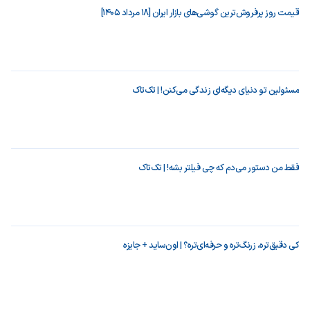
قیمت روز پرفروش‌ترین گوشی‌های بازار ایران [18 مرداد 1405]
مسئولین تو دنیای دیگه‌ای زندگی می‌کنن! | تک‌تاک
فقط من دستور می‌دم که چی فیلتر بشه! | تک‌تاک
کی دقیق‌تره، زرنگ‌تره و حرفه‌ای‌تره؟ | اون‌ساید + جایزه