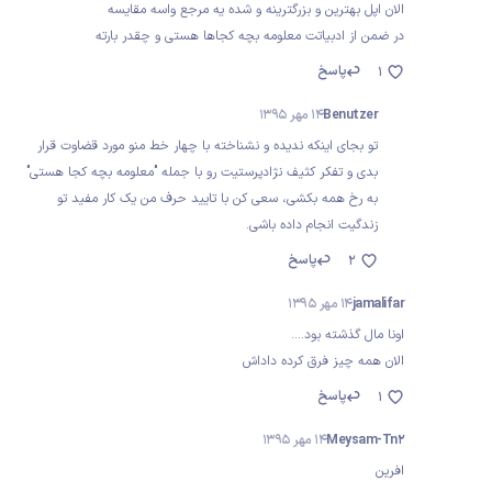
الان اپل بهترین و بزرگترینه و شده یه مرجع واسه مقایسه
در ضمن از ادبیاتت معلومه بچه کجاها هستی و چقدر بارته
پاسخ
1
Benutzer
14 مهر 1395
تو بجای اینکه ندیده و نشناخته با چهار خط منو مورد قضاوت قرار
بدی و تفکر کثیف نژادپرستیت رو با جمله "معلومه بچه کجا هستی"
به رخ همه بکشی، سعی کن با تایید حرف من یک کار مفید تو
زندگیت انجام داده باشی.
پاسخ
2
jamalifar
14 مهر 1395
اونا مال گذشته بود....
الان همه چیز فرق کرده داداش
پاسخ
1
Meysam-Tn2
14 مهر 1395
افرین