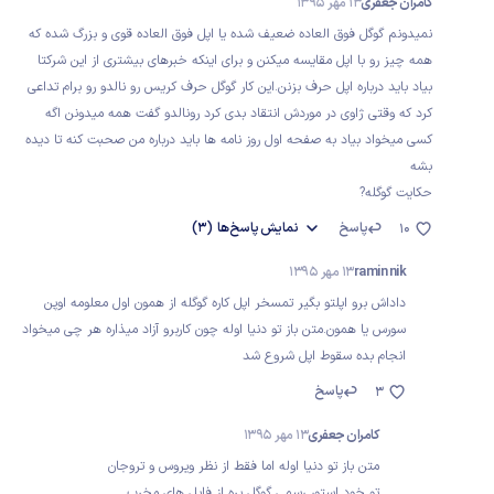
کامران جعفری
13 مهر 1395
نمیدونم گوگل فوق العاده ضعیف شده یا اپل فوق العاده قوی و بزرگ شده که
همه چیز رو با اپل مقایسه میکنن و برای اینکه خبرهای بیشتری از این شرکتا
بیاد باید درباره اپل حرف بزنن.این کار گوگل حرف کریس رو نالدو رو برام تداعی
کرد که وقتی ژاوی در موردش انتقاد بدی کرد رونالدو گفت همه میدونن اگه
کسی میخواد بیاد به صفحه اول روز نامه ها باید درباره من صحبت کنه تا دیده
بشه
حکایت گوگله?
پاسخ
نمایش
پاسخ‌ها
(3)
10
ramin nik
13 مهر 1395
داداش برو اپلتو بگیر تمسخر اپل کاره گوگله از همون اول معلومه اوپن
سورس یا همون.متن باز تو دنیا اوله چون کاربرو آزاد میذاره هر چی میخواد
انجام بده سقوط اپل شروع شد
پاسخ
3
کامران جعفری
13 مهر 1395
متن باز تو دنیا اوله اما فقط از نظر ویروس و تروجان
تو خود استور رسمی گوگل پره از فایل های مخرب