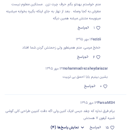
منم خواستم بهدتو بگم حرف چرت نزن . مستکین معلوم نیست
مغزش به کجا وصله . بعد از نهار به جای اینکه بگیره بخوابه میشینه
مینویسه متنش میشه همین دیگه
پاسخ
1
azizii
14 مهر 1395
خخخ مرسی، منم همینطور ولی زحمتش گردن شما افتاد
پاسخ
6
mohammad reza heydariazar
13 مهر 1395
بشین بینیم بابا احمق بی تربیت
0
پاسخ
Parsa MSH
13 مهر 1395
برام فرق نداره که چقد دیس لایک کنین ولی اگه دقت کنیین طراحی کلی گوشی
شبیه آیفون ۷ هستش
پاسخ
نمایش
پاسخ‌ها
(4)
15