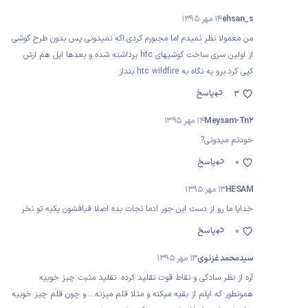
ehsan_s
14 مهر 1395
من معمولا نظر نمیدم اما مجبورم کردی.اگه نمیدونی پس بدون طرح گوشی
از اولین سری ساخت گوشیهای htc برداشته شده و بعدها اپل هم ازش
کپی کرد.برو یه نگاه به htc wildfire بنداز
پاسخ
3
Meysam-Tn2
14 مهر 1395
خودتم میدونی?
0
پاسخ
HESAM
13 مهر 1395
خدایا ما رو از دست این جور ادما نجات بده اصلا قیافشون یکیه تو نخر
0
پاسخ
سیدمحمد غزنوی
13 مهر 1395
آره از نظر سادگی و نقاط قوت تقلید کرده. تقلید مثبت چیز خوبیه
همونطور که اپلم از بقیه میکنه و مثلا قلم میزنه... و چون قلم چیز خوبیه