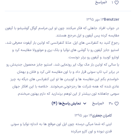
پاسخ
1
Benutzer
13 مهر 1395
در جواب افراد جاهلی که فکر میکنند چون تو این مراسم گوگل گوشیشو با آیفون
مقایسه کرده پس آیفون و اپل مرجع هستند.
رجوع کنید به کنفرانس های اپل. مثلا کنفرانسی که اولین بار آیفوت معرفی شد،
استیو جابز آیفون رو با گوشی های نوکیا و بلک بری و موتورولا مقایسه کرد و
اونارو کوبید و آیفون رو برتر دونست.
یا سالی که اولین بار مک بوک ایر رونمایی شد، استیو جابز محصول جدیدش رو
در برابر لپ تاپ سونی قرار داد و با اون مقایسه اش کرد و فلان و بهمان.
خواستم بگم این مقایسه ها و کوبیدن ها تو این کنفرانس های دیگه یه چیز
عادی شده که همه شرکت ها رجزخونی میخونند. خلاصه با این افکار جهان
سومی جاهلانه تون بیشتر از این توهم برندارید که دارم بهتون میخندم.
پاسخ
نمایش
پاسخ‌ها
(4)
30
کامران جعفری
14 مهر 1395
اینی که شما میگی درسته چون اپل اون موقع ها به اندازه نوکیا و سونی
قدی نبوده و اون کارو میکرده