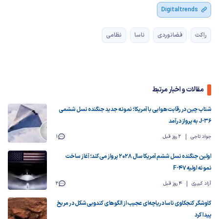
Digitaltrends
راکت
فضانوردی
ناسا
نظامی
مقالات و اخبار مرتبط
شتاب چین در رقابت هوایی با آمریکا؛ نمونه جدید جنگنده نسل ششمی
J-36 به پرواز درآمد
جواد تاجی
2 روز قبل
1
اولین جنگنده نسل ششم آمریکا سال ۲۰۲۸ پرواز می‌کند؛ آغاز ساخت
نمونه اولیه F-47
آزاد کبیری
4 روز قبل
2
کاوشگر کنجکاوی ناسا دریاچه‌ای عجیب از الگوهای کندویی‌شکل در مریخ
پیدا کرد