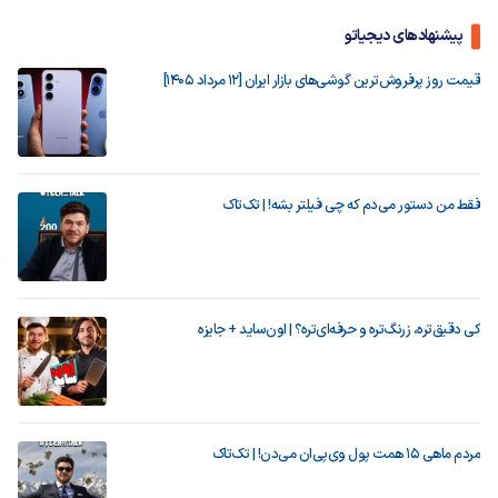
پیشنهادهای دیجیاتو
قیمت روز پرفروش‌ترین گوشی‌های بازار ایران [12 مرداد 1405]
فقط من دستور می‌دم که چی فیلتر بشه! | تک‌تاک
کی دقیق‌تره، زرنگ‌تره و حرفه‌ای‌تره؟ | اون‌ساید + جایزه
مردم ماهی ۱۵ همت پول وی‌پی‌ان می‌دن! | تک‌تاک