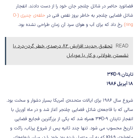
فضانورد حاضر در شاتل چلنجر جان خود را از دست دادند. انفجار
شاتل فضایی چلنجر به خاطر بروز نقص فنی در
حلقه‌ی چنبری (O-
ring)
رخ داد که برای آب و هوای سرد آن زمان طراحی نشده بود.
READ
تحقیق جدید: افزایش 82 درصدی خطر گردن‌درد با
نشستن طولانی و کار با موبایل
تایتان 34D-9
۱۸ آپریل ۱۹۸۶
شروع سال ۱۹۸۶ برای ایالات متحده‌ی آمریکا بسیار دشوار و سخت بود.
سالی که با فاجعه‌ی شاتل فضایی چلنجر آغاز شد و در ماه آوریل با
انفجار تایتان 34D-9 همراه شد که یکی از بزرگترین فجایع فضایی
تاریخ محسوب می شود. تنها چند ثانیه پس از شروع پرتاب، راکت و
ماهواره‌ی KH-9 که به آن متصل شده بود خود را در میان شعله‌های