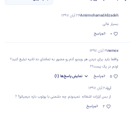
Amirmohamad Alizadeh
24 آبان 1397
بسیار عالی
0
پاسخ
nemox
19 آبان 1397
واقعا باید برای دیدن هر ویدیو آدم رو مجبور به تماشای ده ثانیه تبلیغ کنید؟
اونم در یک پست؟؟
پاسخ
نمایش
پاسخ‌ها
(1)
5
آریا
20 آبان 1397
از بس آپارات اشغاله. نمیدونم چه دشمنی با یوتوب داره دیجیاتو? ?
پاسخ
2