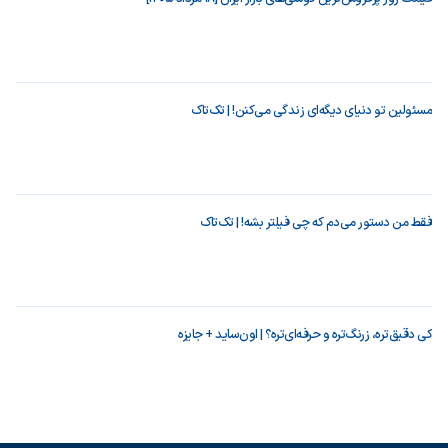
مسئولین تو دنیای دیگه‌ای زندگی می‌کنن! | تک‌تاک
فقط من دستور می‌دم که چی فیلتر بشه! | تک‌تاک
کی دقیق‌تره، زرنگ‌تره و حرفه‌ای‌تره؟ | اون‌ساید + جایزه