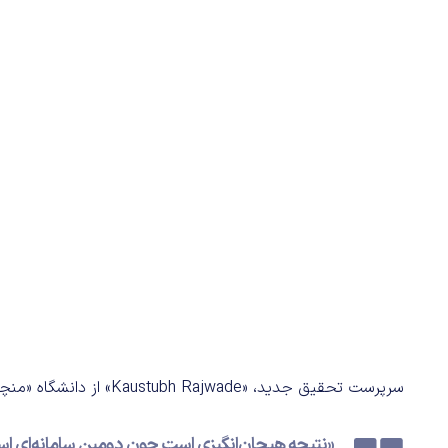
سرپرست تحقیق جدید، «Kaustubh Rajwade» از دانشگاه «منچستر» پیرامون نتایج بدست آمده، اعلام کرده:
«نتیجه هیجان‌انگیزی است چون دومین سامانه‌ای است