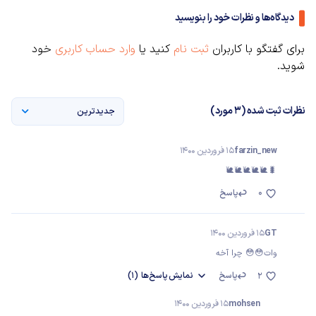
دیدگاه‌ها و نظرات خود را بنویسید
برای گفتگو با کاربران
ثبت نام
کنید یا
وارد حساب کاربری
خود
شوید.
نظرات ثبت شده (3 مورد)
جدیدترین
farzin_new
15 فروردین 1400
🐛🐌🐌🐌🐌🐌
0
پاسخ
GT
15 فروردین 1400
وات😳😳 چرا آخه
پاسخ
نمایش
پاسخ‌ها
(1)
2
mohsen
15 فروردین 1400