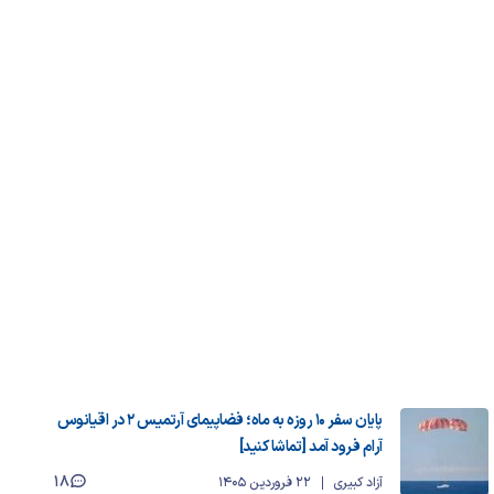
پایان سفر ۱۰ روزه به ماه؛ فضاپیمای آرتمیس ۲ در اقیانوس
آرام فرود آمد [تماشا کنید]
18
آزاد کبیری
22 فروردین 1405