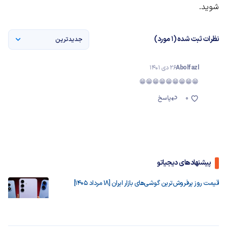
شوید.
نظرات ثبت شده (1 مورد)
جدیدترین
Abolfazl
26 دی 1401
😁😁😁😁😁😁😁😁😁
0
پاسخ
پیشنهادهای دیجیاتو
قیمت روز پرفروش‌ترین گوشی‌های بازار ایران [18 مرداد 1405]