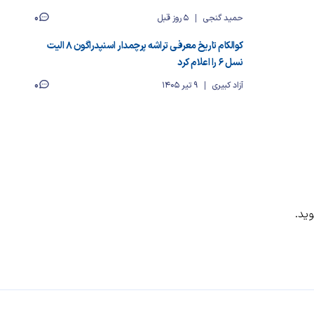
0
حمید گنجی
5 روز قبل
کوالکام تاریخ معرفی تراشه پرچمدار اسنپدراگون ۸ الیت
نسل ۶ را اعلام کرد
0
آزاد کبیری
9 تیر 1405
ید.