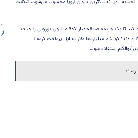
تحادیه اروپا که بالاترین دیوان اروپا محسوب می‌شود، شکایت
وی
این شرکت دو سال پیش توانسته بود دیوان دادگستری را متقاعد کند تا یک جریمه ضدانحصار 997 میلیون یورویی را حذف
از
کند. این جریمه به سال 2018 مربوط می‌شود و ظاهراً از سال 2011 و 2016 کو‌الکام میلیاردها دلار به اپل پرداخت کرده تا
ای کو‌الکام استفاده شود.