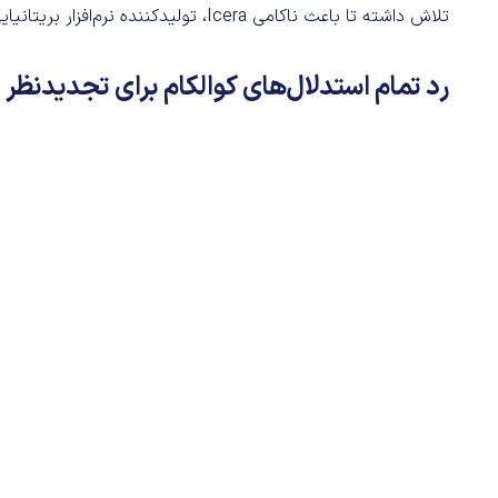
تلاش داشته تا باعث ناکامی Icera، تولیدکننده نرم‌افزار بریتانیایی شود که اکنون بخشی از انویدیا است.
رد تمام استدلال‌های کوالکام برای تجدیدنظر