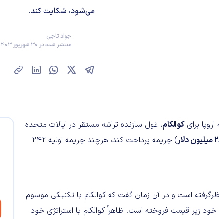
می‌شود، شکایت کند.
جواد تاجی
منتشر شده در 30 شهریور 1403 | 09:30
اروپا برای
کوالکام
، غول سازنده تراشه مستقر در ایالات متحده
لار
) جریمه پرداخت کند، هرچند جریمه اولیه 242
یون این جریمه را در سال 2019 درنظرگرفته است و در آن زمان گفت که کوالکام با تکنیکی موسوم
رتگرانه»، بین سال‌های 2009 تا 2011 تراشه‌های خود زیر قیمت فروخته است. ظاهراً کوالکام با استراتژی خود