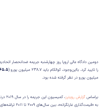
دومین دادگاه عالی اروپا روز چهارشنبه جریمه ضدانحصار اتحادیه 
را تایید کرد. با‌این‌وجود، کو‌الکام باید 238.7 میلیون یورو (
265.5 میلیون د
میلیون یورو در نظر گرفته شده بود.
براساس
گزارش رویترز
، کمیس
به «قیمت‌گذاری غا