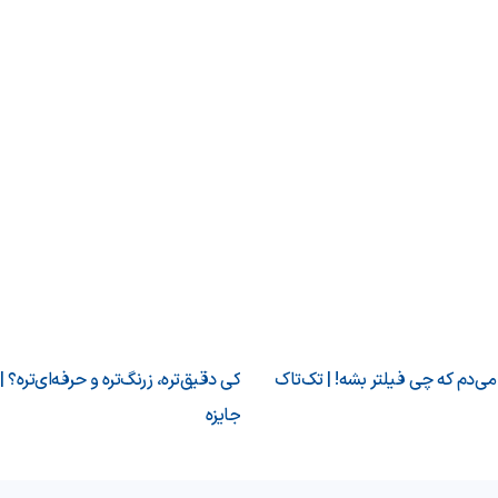
‌دم که چی فیلتر بشه! | تک‌تاک
کی دقیق‌تره، زرنگ‌تره و حرفه‌ای‌تره؟ |
جایزه