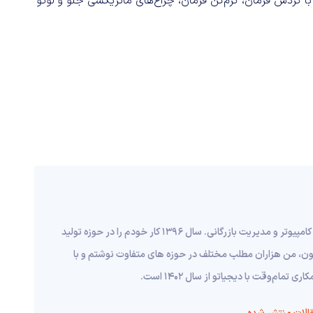
 گردش فرمان، گرم‌کن فرمان، چراغ‌های ماتریکسی جلو و لوگو
من مرتضی قانع هستم، متولد 1373 در اراک، دانش آموخته مهندسی کامپیوتر و مدیریت بازرگانی. سال 1396 کار خودم را در حوزه تولید
اکنون، من هزاران مطلب مختلف در حوزه های متفاوت نوشتم و با
م‌وقت با دیجیاتو از سال 1402 است.