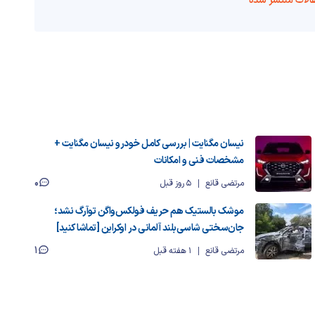
الات منتشر شده
نیسان مگنایت | بررسی کامل خودرو نیسان مگنایت +
مشخصات فنی و امکانات
0
مرتضی قانع
5 روز قبل
موشک بالستیک هم حریف فولکس‌واگن توآرگ نشد؛
جان‌سختی شاسی‌بلند آلمانی در اوکراین [تماشا کنید]
1
مرتضی قانع
1 هفته قبل