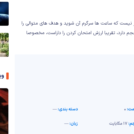
گیز نیست که ساعت ها سرگرم آن شوید و هدف های متوالی را
 به عنوان یک بازی رایگان که 17 مگابایت حجم دارد، تقریبا ارزش امتحان کردن را داراست، مخصوصا
وی
مت:
0
دسته بندی:
—
م:
17 مگابایت
زبان:
—