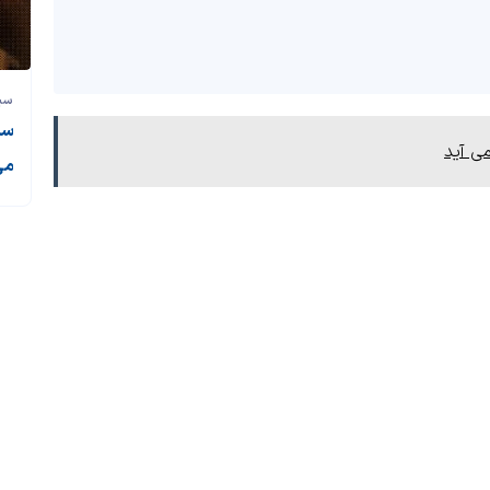
سی
سی
می آید
می