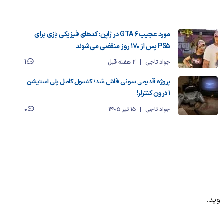
مورد عجیب GTA 6 در ژاپن: کدهای فیزیکی بازی برای
PS5 پس از ۱۷۰ روز منقضی می‌شوند
1
جواد تاجی
2 هفته قبل
پروژه قدیمی سونی فاش شد؛ کنسول کامل پلی استیشن
1 درون کنترلر!
0
جواد تاجی
15 تیر 1405
ید.