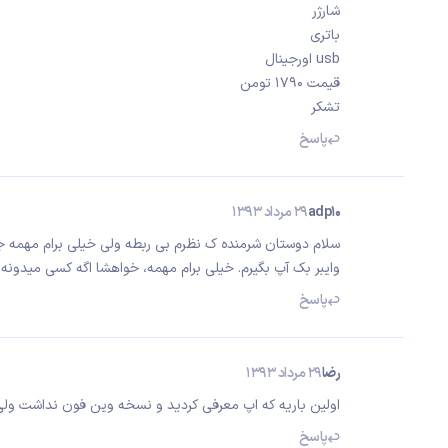
شارژر
باتری
usb اورجینال
قیمت 1790 تومن
تشکر
پاسخ
adp10
29 مرداد 1393
سلام دوستان شرمنده ک نظرم بی ربطه ولی خیلی برام مهمه ج
وایبر بک آپ بگیرم. خیلی برام مهمه، خواهشا اگه کسی میدونه 
پاسخ
رضا
29 مرداد 1393
اولین باریه که اپ معرفی کردید و نسخه وین فون نداشت و
پاسخ