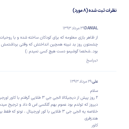
نظرات ثبت شده (8 مورد)
DANIAL
29 مرداد 1393
از ظاهر بازی معلومه که برای کودکان ساخته شده و با روحیات ا
چشمتون روز بد نبینه همچین انداختش که وقتی برداشتمش 
بود...شخصا گوشیمو دست هیچ کسی نمیدم :)
پاسخ
علی
29 مرداد 1393
سلام
2 روز پیش از دیجیکالا الجی جی 3 طلایی گرفتم با کاور اورجینال
دیروز که تولدم بود عموم بهم گلکسی اس 5 داد و ترجیح میدم هدیه رو نفروشم و نگه داره
خلاصه یه الجی جی 3 طلایی با کور اورجینال ، نونو که فقط برای 2 ساعت روشن بوده برای فروشه
هندزفری
کاور