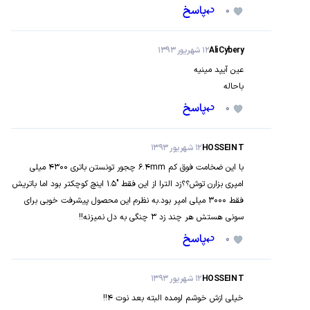
0
پاسخ
Ali Cybery
12 شهریور 1393
عین آیپد مینیه
باحاله
0
پاسخ
HOSSEIN T
12 شهریور 1393
با این ضخامت فوق کم 6.4mm چجور تونستن باتری 4300 میلی امپری بزارن
توش؟؟زد الترا از این فقط "1.5 اینچ کوچکتر بود اما باتریش فقط 3000 میلی
امپر بود.به نظرم این محصول پیشرفت خوبی برای سونی هستش هر چند زد 3
چنگی به دل نمیزنه!!
0
پاسخ
HOSSEIN T
12 شهریور 1393
خیلی ازش خوشم اومده البته بعد نوت 4!!