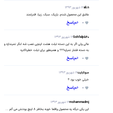
ali.n
12 شهریور 1393
عاشق این محصول شدم، باریک، سبک، زیبا، قدرتمند
0
پاسخ
Sohfalp560
12 شهریور 1393
عالی ولی اگر به این دسته تبلت هشت اینچی نصب شه لنگر نمیندازه و به
دسته فشار نمیاره؟؟؟ و همینطور برای تبلت خطرناکتره
0
پاسخ
سوتابایت
12 شهریور 1393
خیلی خوب بود !!
0
پاسخ
mohammadmj
12 شهریور 1393
این یکی دیگه یه محصول واقعا خوبه بخاطر 8 اینچ بودنش می گم ....
0
پاسخ