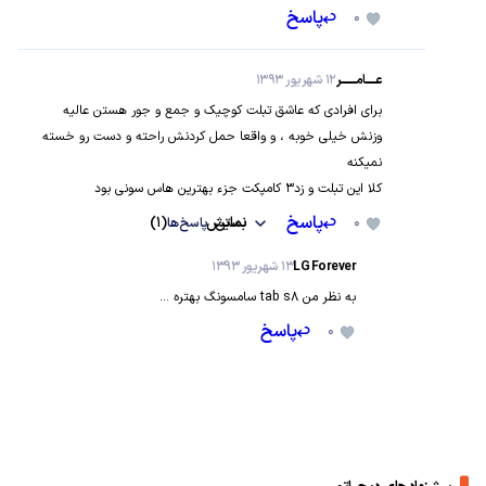
عــــــامـــــــــر
12 شهریور 1393
برای افرادی که عاشق تبلت کوچیک و جمع و جور هستن عالیه
وزنش خیلی خوبه ، و واقعا حمل کردنش راحته و دست رو خسته نمیکنه
کلا این تبلت و زد3 کامپکت جزء بهترین هاس سونی بود
0
پاسخ
نمایش
پاسخ‌ها
(1)
LG Forever
13 شهریور 1393
به نظر من tab s8 سامسونگ بهتره ...
0
پاسخ
پیشنهادهای دیجیاتو
قیمت روز پرفروش‌ترین گوشی‌های بازار ایران [15 مرداد 1405]