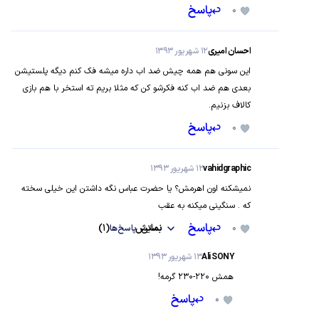
0
پاسخ
احسان امیری
12 شهریور 1393
این سونی هم همه چیش ضد اب داره میشه فک کنم دیگه پلستیشن بعدی
هم ضد اب کنه فکرشو کن که مثلا بریم ته استخر با هم بازی کالاف بزنیم.
0
پاسخ
vahidgraphic
12 شهریور 1393
نمیشکنه اون اهرمش؟ یا حضرت عباس نگه داشتن این خیلی سخته که .
سنگینی میکنه به عقب
0
پاسخ
نمایش
پاسخ‌ها
(1)
Ali SONY
13 شهریور 1393
همش 220-230 گرمه!
0
پاسخ