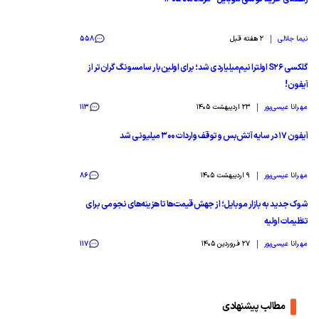
نیما جلالی
2 هفته قبل
558
گلکسی S26 اولترا نیم‌میلیاردی شد؛ برای اولین‌بار سامسونگ گران‌تر از
آیفون!
مهرانا عیسی‌پور
23 اردیبهشت 1405
113
آیفون ۱۷ در سایه آتش‌بس و توقف واردات ۳۰۰ میلیونی شد
مهرانا عیسی‌پور
9 اردیبهشت 1405
86
شوک جدید به بازار موبایل؛ از جهش قیمت‌ها تا هزینه‌های نجومی برای
تنظیمات اولیه
مهرانا عیسی‌پور
27 فروردین 1405
117
مطالب پیشنهادی