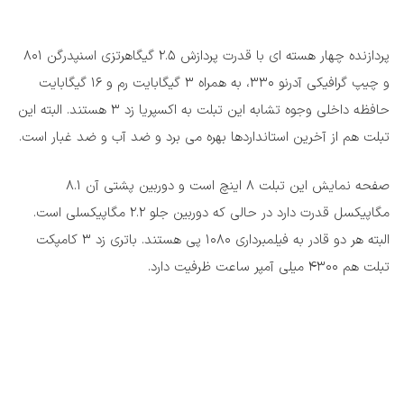
پردازنده چهار هسته ای با قدرت پردازش 2.5 گیگاهرتزی اسنپدرگن 801
و چیپ گرافیکی آدرنو 330، به همراه 3 گیگابایت رم و 16 گیگابایت
حافظه داخلی وجوه تشابه این تبلت به اکسپریا زد 3 هستند. البته این
تبلت هم از آخرین استانداردها بهره می برد و ضد آب و ضد غبار است.
صفحه نمایش این تبلت 8 اینچ است و دوربین پشتی آن 8.1
مگاپیکسل قدرت دارد در حالی که دوربین جلو 2.2 مگاپیکسلی است.
البته هر دو قادر به فیلمبرداری 1080 پی هستند. باتری زد 3 کامپکت
تبلت هم 4300 میلی آمپر ساعت ظرفیت دارد.