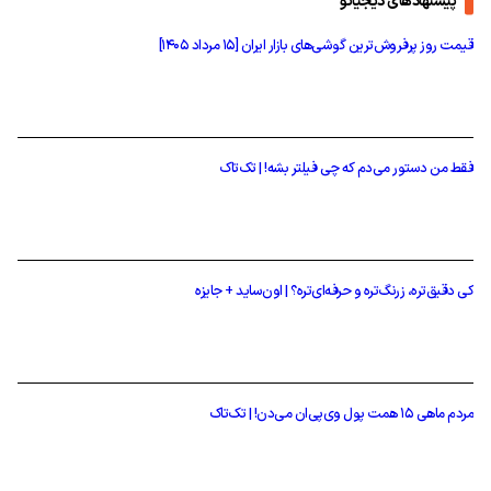
فقط من دستور می‌دم که چی فیلتر بشه! | تک‌تاک
کی دقیق‌تره، زرنگ‌تره و حرفه‌ای‌تره؟ | اون‌ساید + جایزه
مردم ماهی ۱۵ همت پول وی‌پی‌ان می‌دن! | تک‌تاک