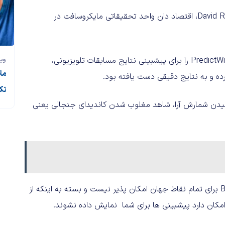
گفتنی است که سرویس پیشبینی بینگ در همکاری با David Rothschild، اقتصاد دان واحد تحقیقاتی مایکروسافت در
این شخص پیش از این هم با الگوریتم های مشابه، وبسایت PredictWise را برای پیشبینی نتایج مسابقات تلویزیونی،
وی
ما
ده و به نتایج دقیقی دست یافته بود.
تک
رسیدن شمارش آرا، شاهد مغلوب شدن کاندیدای جنجالی یعنی
در پایان لازم به ذکر است که دسترسی به سرویس Bing Predicts برای تمام نقاط جهان امکان پذیر نیست و بسته به اینکه از
ان دارد پیشبینی ها برای شما نمایش داده نشوند.