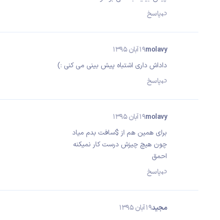
پاسخ
molavy
19 آبان 1395
داداش داری اشتباه پیش بینی می کنی :)
پاسخ
molavy
19 آبان 1395
برای همین هم از $سافت بدم میاد
چون هیچ چیزش درست کار نمیکنه
احمق
پاسخ
مجید
19 آبان 1395