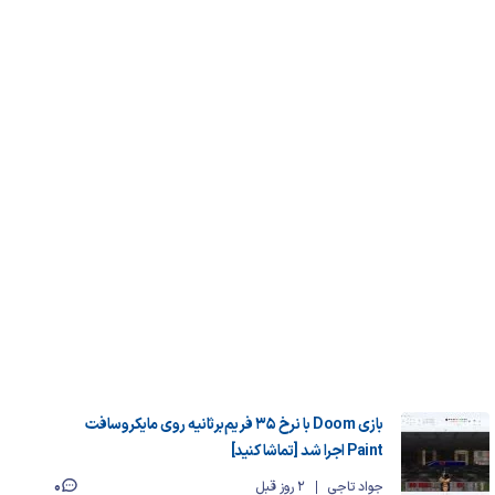
بازی Doom با نرخ ۳۵ فریم‌برثانیه روی مایکروسافت
Paint اجرا شد [تماشا کنید]
0
جواد تاجی
2 روز قبل