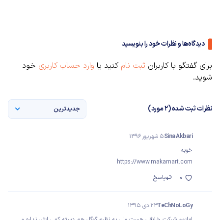
دیدگاه‌ها و نظرات خود را بنویسید
برای گفتگو با کاربران
ثبت نام
کنید یا
وارد حساب کاربری
خود
شوید.
نظرات ثبت شده (2 مورد)
جدیدترین
Sina Akbari
5 شهریور 1396
خوبه
https://www.makamart.com
0
پاسخ
TeChNoLoGy
23 دی 1395
امازون شرکت خلاقی هست ولی به نظرم گوگل هم دسته کمی ازش نداره و