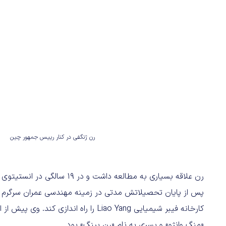
رن ژنگفی در کنار رییس جمهور چین
رن علاقه بسیاری به مطالعه دا
کارخانه فیبر شیمیایی Liao Yang را راه 
«منگ وانژو» و پسری به نام «رن پینگ» بود.