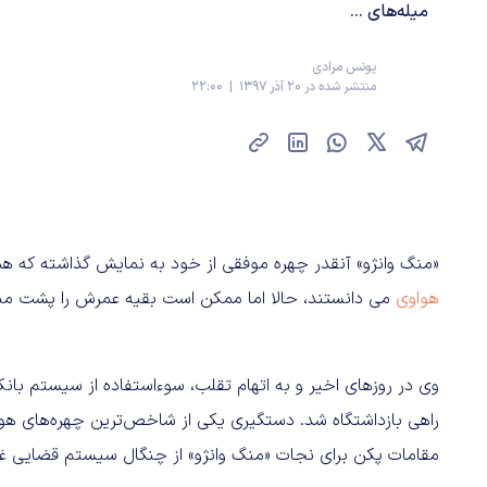
میله‌های ...
یونس مرادی
منتشر شده در 20 آذر 1397 | 22:00
«منگ وانژو» آنقدر چهره موفقی از خود به نمایش گذاشته که همه او را جانشین پدر ۷۴ ساله و 
هواوی
می دانستند، حالا اما ممکن است بقیه عمرش را پشت میل
وی در روزهای اخیر و به اتهام تقلب، سوءاستفاده از سیستم بانک
راهی بازداشتگاه شد. دستگیری یکی از شاخص‌ترین چهره‌های هو
مقامات پکن برای نجات «منگ وانژو» از چنگال سیستم قضایی غر