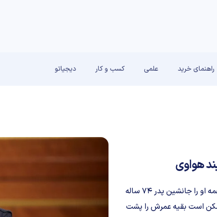
راهنمای خرید
علمی
کسب و کار
دیجیاتو
بند هواوی
«منگ وانژو» آنقدر چهره موفقی از خود به نمایش گذاشته که همه او را جانشین پدر ۷۴ ساله
 ممکن است بقیه عمرش را پشت