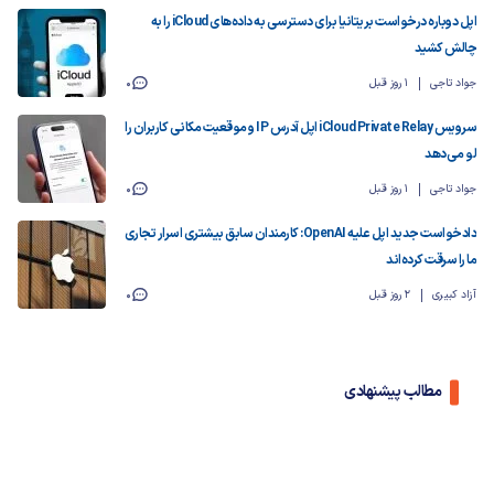
اپل دوباره درخواست بریتانیا برای دسترسی به داده‌های iCloud را به
چالش کشید
جواد تاجی
1 روز قبل
0
سرویس iCloud Private Relay اپل آدرس IP و موقعیت مکانی کاربران را
لو می‌دهد
جواد تاجی
1 روز قبل
0
دادخواست جدید اپل علیه OpenAI: کارمندان سابق بیشتری اسرار تجاری
ما را سرقت کرده‌اند
آزاد کبیری
2 روز قبل
0
مطالب پیشنهادی