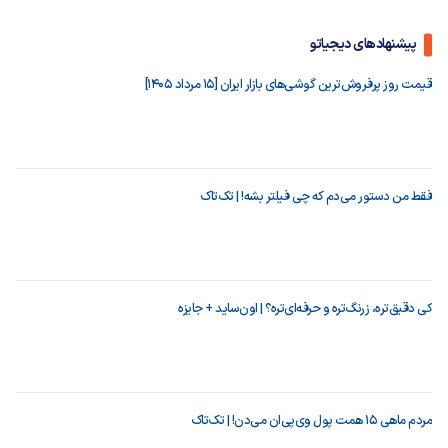
پیشنهادهای دیجیاتو
قیمت روز پرفروش‌ترین گوشی‌های بازار ایران [15 مرداد 1405]
فقط من دستور می‌دم که چی فیلتر بشه! | تک‌تاک
کی دقیق‌تره، زرنگ‌تره و حرفه‌ای‌تره؟ | اون‌ساید + جایزه
مردم ماهی ۱۵ همت پول وی‌پی‌ان می‌دن! | تک‌تاک