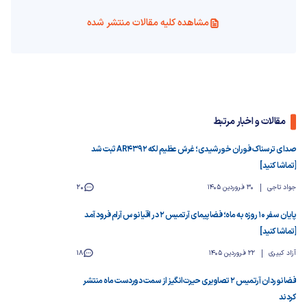
مشاهده کلیه مقالات منتشر شده
مقالات و اخبار مرتبط
صدای ترسناک فوران خورشیدی؛ غرش عظیم لکه AR4392 ثبت شد
[تماشا کنید]
جواد تاجی
30 فروردین 1405
20
پایان سفر ۱۰ روزه به ماه؛ فضاپیمای آرتمیس ۲ در اقیانوس آرام فرود آمد
[تماشا کنید]
آزاد کبیری
22 فروردین 1405
18
فضانوردان آرتمیس ۲ تصاویری حیرت‌انگیز از سمت دوردست ماه منتشر
کردند