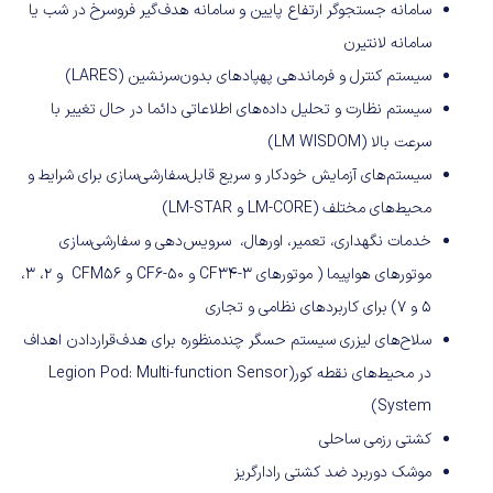
سامانه جستجوگر ارتفاع پایین و سامانه هدف‌گیر فروسرخ در شب یا
سامانه لانتیرن
سیستم کنترل و فرماندهی پهپادهای بدون‌سرنشین (LARES)
سیستم نظارت و تحلیل داده‌های اطلاعاتی دائما در حال تغییر با
سرعت بالا (LM WISDOM)
سیستم‌های آزمایش خودکار و سریع قابل‌سفارشی‌سازی برای شرایط و
محیط‌های مختلف (LM-CORE و LM-STAR)
خدمات نگهداری، تعمیر، اورهال، سرویس‌دهی و سفارشی‌سازی
موتورهای هواپیما ( موتورهای CF34-3 و CF6-50 و CFM56 و 2، 3،
5 و 7) برای کاربردهای نظامی و تجاری
سلاح‌های لیزری سیستم حسگر چندمنظوره برای هدف‌قرار‌دادن اهداف
در محیط‌های نقطه کور(Legion Pod: Multi-function Sensor
System)
کشتی رزمی ساحلی
موشک دوربرد ضد کشتی رادارگریز