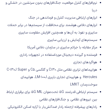
نرم‌افزارهای کنترل موقعیت جنگ‌افزارهای بدون سرنشین در خشکی و
دریا
ابزارهای ارتباطی مدیریت کنترل و فرماندهی در جنگ
ابزارهای دفاعی هوشمند برای محافظت از سیستم‌ها در برابر حملات
سایبری و نفوذ به آن‌ها و همچنین افزایش مقاومت سایبری
سیستم‌های آزمایش و ارزیابی سایبری
مرکز مقابله با جرائم سایبری در سازمان دفاعی آمریکا
فرستنده و گیرنده دیجیتال مورداستفاده در تجهیزات راداری
هواگردهای تجاری
هواپیماهای ترابری نظامی مثل C130 و گلگسی C5 و C-130J Super
Hercules و هواپیمای تجاری باربری LM-100J، هواپیمای
سوخت‌رسان LMXT
سیستم ارتباطی قدرتمند 5G تحت‌عنوان 5G MIL برای برقراری ارتباط
بین نیروهای نظامی و جنگ‌افزارهای نظامی
رادارهای پیشرفته ازجمله رادار ضدآتش‌بار با آرایه اسکن الکترونیکی