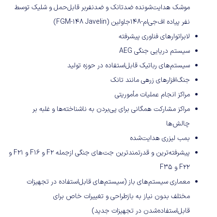
موشک هدایت‌شونده ضدتانک و ضدنفربر قابل‌حمل و شلیک توسط
نفر پیاده اف‌جی‌ام-۱۴۸جاولین (FGM-148 Javelin)
لابراتوارهای فناوری پیشرفته
سیستم دریایی جنگی AEG
سیستم‌های رباتیک قابل‌استفاده در حوزه تولید
جنگ‌افزارهای زرهی مانند تانک
مراکز انجام عملیات‌ مأموریتی
مراکز مشارکت همگانی برای پی‌بردن به ناشناخته‌ها و غلبه بر
چالش‌ها
بمب لیزری هدایت‌شده
پیشرفته‌ترین و قدرتمندترین جت‌های جنگی ازجمله F2 و F16 و F21 و
F22 و F35
معماری سیستم‌های باز (سیستم‌های قابل‌استفاده در تجهیزات
مختلف بدون نیاز به بازطراحی و تغییرات خاص برای
قابل‌استفاده‌شدن در تجهیزات جدید)