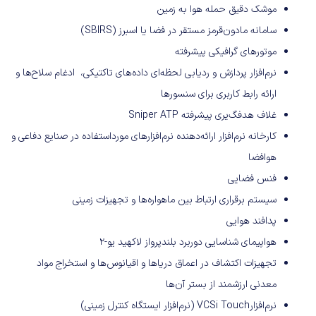
موشک دقیق حمله هوا به زمین
سامانه مادون‌قرمز مستقر در فضا یا اسبرز (SBIRS)
موتورهای گرافیکی پیشرفته
نرم‌افزار پردازش و ردیابی لحظه‌ای داده‌های تاکتیکی، ادغام سلاح‌ها و
ارائه رابط کاربری برای سنسورها
غلاف هدفگ‌یری پیشرفته Sniper ATP
کارخانه نرم‌افزار ارائه‌دهنده نرم‌افزارهای مورد‌استفاده در صنایع دفاعی و
هوافضا
فنس فضایی
سیستم برقراری ارتباط بین ماهواره‌ها و تجهیزات زمینی
پدافند هوایی
هواپیمای شناسایی دوربرد بلندپرواز لاکهید یو-۲
تجهیزات اکتشاف در اعماق دریاها و اقیانو‌س‌ها و استخراج مواد
معدنی ارزشمند از بستر آن‌ها
نرم‌افزارVCSi Touch (نرم‌افزار ایستگاه کنترل زمینی)