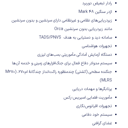
رادار تبعیض دوربرد
اژدر سنگین Mark 48
زیردریایی‌های نظامی و غیرنظامی دارای سرنشین و بدون سرنشین
مانند زیردریایی بدون سرنشین Orca
سامانه دید و دستیابی به هدف TADS/PNVS
تجهیزات هواشناسی
دستگاه آزمایش آمادگی مأموریتی بمب‌های لیزری
سیستم مدولار دفاع فعال برای جنگ‌افزارهای زمینی و خدمه آن‌ها
جنگنده سطحی (کشتی) چندمنظوره راکت‌انداز چندگانهٔ ام۲۷۰، (M270
MLRS)
پرتابگرها و مهمات دریایی
مأموریت فضایی اسیریس-رکس
تجهیزات اقیانوس‌نگاری
سیستم خود دفاعی
غشای گرافنی