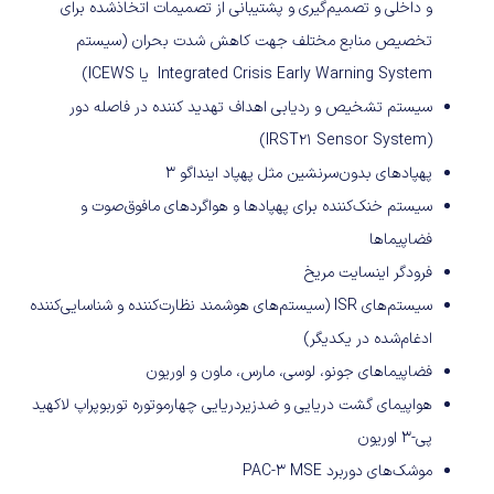
و داخلی و تصمیم‌‌گیری و پشتیبانی از تصمیمات اتخاذشده برای
تخصیص منابع مختلف جهت کاهش شدت بحران (سیستم
Integrated Crisis Early Warning System یا ICEWS)
سیستم تشخیص و ردیابی اهداف تهدید کننده در فاصله دور
(IRST21 Sensor System)
پهپادهای بدون‌سرنشین مثل پهپاد اینداگو ۳
سیستم خنک‌کننده برای پهپادها و هواگردهای مافوق‌صوت و
فضاپیماها
فرودگر اینسایت مریخ
سیستم‌های ISR (سیستم‌های هوشمند نظارت‌کننده و شناسایی‌کننده
ادغام‌شده در یکدیگر)
فضاپیماهای جونو، لوسی، مارس، ماون و اوریون
هواپیمای گشت دریایی و ضدزیردریایی چهارموتوره توربوپراپ لاکهید
پی-۳ اوریون
موشک‌های دوربرد PAC-3 MSE