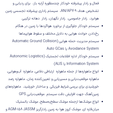
فعال و رادار پیشرفته خودکار چندمنظوره آرایه باز، برای ردیابی و
تشخیص هدف AN/APY-9، سیستم راداری پیشرفته تجسسی زمین
هوابرد، رادار جاسوسی، رادار نگهبان، رادار دهانه ترکیبی
سیستم خودکار جلوگیری از برخورد هواگردها با زمین در هنگام
رخ‌دادن حوادث هوایی به دلایل مختلف و سقوط هواپیماها
سیستم مدیریت حمله هوایی (Automatic Ground Collision
Avoidance System یا Auto GCas
سیستم خودکار اداره اطلاعات لجستیک (Autonomic Logistics
Information System یا ALIS)
انواع ماهواره‌ها از جمله ماهواره ارتباطی دفاعی، ماهواره آب‌وهوایی،
ماهواره موقعیت‌یابی و مسیریابی و تعیین‌کننده زمان، ماهواره رصد
خورشیدی برای بررسی شرایط فیزیکی و ساختار خورشید، ماهواره‌های
زمین‌آهنگ جهت افزایش دقت سیستم موقعیت‌یابی GPS
انواع موشک‌ها ازجمله موشک سطح‌به‌سطح، موشک بالستیک
میان‌قاره ای، موشک کروز هوا به زمین رادارگریز AGM-158 JASSM و