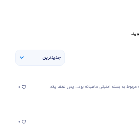
ید.
جدیدترین
رای گالاگسی S6 بنده دیروز اپدیت 18 MB امد که مربوط به بسته امنیتی ماهیانه بود... پس لطفا یکم
0
0