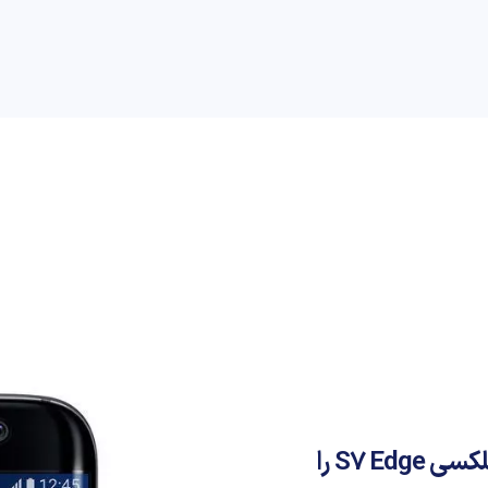
راهنمای خرید
علمی
کسب و کار
دیجیاتو
سامسونگ مشکل مربوط به نمایشگر خمیده گلکسی S7 Edge را