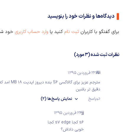
دیدگاه‌ها و نظرات خود را بنویسید
برای گفتگو با کاربران
ثبت نام
کنید یا
وارد حساب کاربری
خود شو
نظرات ثبت شده (3 مورد)
Ali
23 فروردین 1395
مترجم عزیز ب
دقیق تر باشین
پاسخ
نمایش
پاسخ‌ها
(2)
jj
24 فروردین 1395
s6 کجا s7 edge کجا
خوبی داداش؟