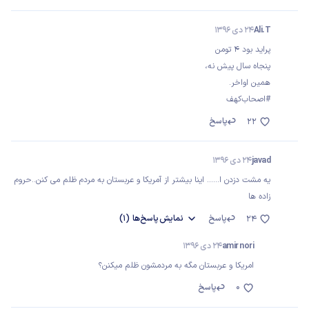
Ali.T
24 دی 1396
پراید بود ۴ تومن
پنجاه سال پیش نه،
همین اواخر.
#اصحاب‌کهف
پاسخ
22
javad
24 دی 1396
یه مشت دزدن ا...... اینا بیشتر از آمریکا و عربستان به مردم ظلم می کنن..حروم
زاده ها
پاسخ
نمایش
پاسخ‌ها
(1)
24
amir nori
24 دی 1396
امریکا و عربستان مگه به مردمشون ظلم میکنن؟
0
پاسخ