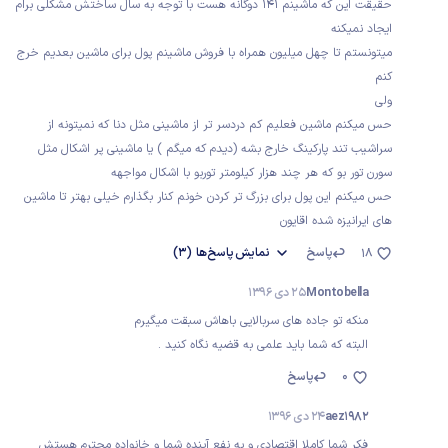
حقیقت این که ماشینم ۱۴۱ دوگانه هست با توجه به سال ساختش مشکلی برام
ایجاد نمیکنه
میتونستم تا چهل میلیون همراه با فروش ماشینم پول برای ماشین بعدیم خرج
کنم
ولی
حس میکنم ماشین فعلیم کم دردسر تر از ماشینی مثل دنا که نمیتونه از
سراشیب تند پارکینگ خارج بشه (دیدم که میگم ) یا ماشینی پر اشکال مثل
سورن تور بو که هر چند هزار کیلومتر توربو با اشکال مواجهه
حس میکنم این پول برای بزرگ تر کردن خونم کنار بگذارم خیلی بهتر تا ماشین
های ایرانیزه شده اقایون
پاسخ
نمایش
پاسخ‌ها
(3)
18
Montobella
25 دی 1396
منکه تو جاده های سربالایی باهاش سبقت میگیرم
البته که شما باید علمی به قضیه نگاه کنید .
0
پاسخ
aez1982
24 دی 1396
فکر شما کاملا اقتصادی و به نفع آینده شما و خانواده محترم هستش