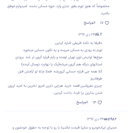
مخصوصاً که هنوز تورم بطور جدی وارد حوزه مسکن نشده. امیدوارم موفق
باشید.
پاسخ
17
Ali.T
24 دی 1396
دقیقا به نکته ظریفی اشاره کردین.
تورم به زودی به مسکن میرسه و یه تکون حسابی میخوره.
موج‌ها اولیش توی تهران اومده و بازم قراره گرون تر شه. بزودی
استانهای دیگه هم گرون میشه(یک یا نهایت دوسال آینده)
کلا همه چی قراره حسابی گرون‌شه. فعلا مثلا تو آرامش قبل
طوفانیم.
چیزی نفروشین.قصد خرید هرچی دارین امروز نخرین به امید ارزون
شدن بذارین برا فردا، باخت کردین...
پاسخ
13
aez1982
24 دی 1396
مدیرای ایرانخودرو و سایپا قیمت ماشینا با رو با توجه به حقوق خودشون و