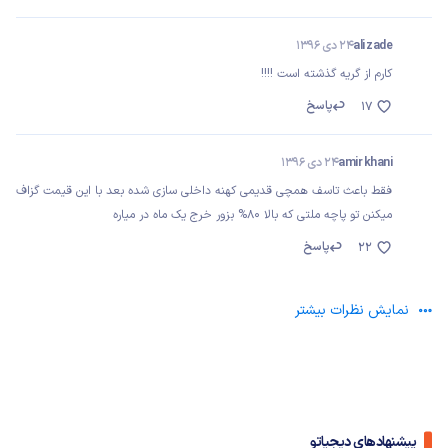
ali zade
24 دی 1396
کارم از گریه گذشته است !!!!
پاسخ
17
amir khani
24 دی 1396
فقط باعث تاسف همچی قدیمی کهنه داخلی سازی شده بعد با این قیمت گزاف
میکنن تو پاچه ملتی که بالا 80% بزور خرج یک ماه در میاره
پاسخ
22
نمایش نظرات بیشتر
پیشنهادهای دیجیاتو