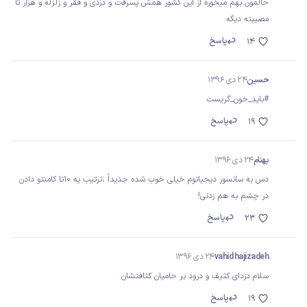
حالمون بهم میخوره از این کشور همش پسرفت و دزدی و فقر و زلزله و هزار تا
مصیبته دیگه
پاسخ
14
حسین
24 دی 1396
#باید_خون_گریست
پاسخ
19
بهنام
24 دی 1396
دس به سانسور دیجیاتوم خیلی خوب شده‌ جدیداً ،ترتیب یه ۱۰تا کامنتو دادن
در چشم به هم زدنی!
پاسخ
23
vahid hajizadeh
24 دی 1396
سلام دزدای کثیف و درود بر حامیان کثافتشان
پاسخ
19