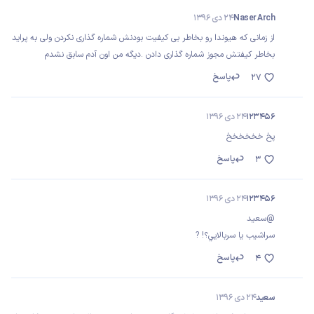
Naser Arch
24 دی 1396
از زمانی که هیوندا رو بخاطر بی کیفیت بودنش شماره گذاری نکردن ولی به پراید
بخاطر کیفتش مجوز شماره گذاری دادن .دیگه من اون آدم سابق نشدم
پاسخ
27
123456
24 دی 1396
پخ خخخخخخ
پاسخ
3
123456
24 دی 1396
@سعيد
سراشيب يا سربالايي؟! ?
پاسخ
4
سعید
24 دی 1396