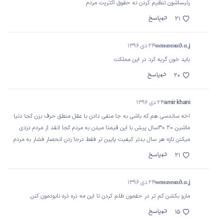
رئیساشون تنظیم کردن نه حقوق اکثریت مردم
پاسخ
21
мσнαммα∂.α.ʝ
24 دی 1396
باید خون گریه کرد در این مملکت
پاسخ
20
amir khani
24 دی 1396
اخه ساندسی هم.که باشی به جا منفی دادن با عقل منطق حرف بزن کجا دنیا
ماشین 20 30سال پیش با این قیمتا میدن به مردم کجا انقد از مردم دزدی
میکنن تازه هر سال بدتر کیفیت پایین تر فقط درجا زدن انحصار فشار به مردم
پاسخ
21
мσнαммα∂.α.ʝ
24 دی 1396
مارو بکشن کم تر در حقمون ظلم کردن تا این مه ذره ذره نابودمون کنن.
پاسخ
15