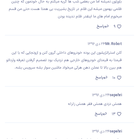
باورتون نمیشه اما من بعضی شب ها گریه میکنم به حال خودمون که چنین
ظلمی بهمون میشه.این ظلم در تاریخ بشیریت بی همتا هست.حتی من قسم
میخورم امام های ما اینقدر ظلم ندیده بودن
پاسخ
9
Mr. Robot
24 دی 1396
کلن استراتژیشون این بوده خودروهای داخلی گرون کنن و ازونجایی که با این
قیمتا به قیمتای خودروهای خارجی هم نزدیک بود تصمیم گرفتن تعرفه وارداتو
هم ببرن بالا تا عملن دهن هرکی میخواد ماشین سوار بشه سرویس بشه،
پاسخ
10
sepehri
24 دی 1396
همش دزدی همش فقر همش زلزله
پاسخ
13
sepehri
24 دی 1396