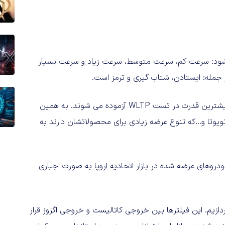
لف تقسیم می‌شود: سرعت کم، سرعت متوسط، سرعت زیاد و سرعت بسیار
ز جمله: ایستادن، شتاب گیری و ترمز است.
برای یک نوع خودرو با چند قوای محرکه دو مدل با کمترین و بیشترین قدرت در تست WLTP آزموده می شوند. به همین
یوتا و...که تنوع عرضه زیادی برای محصولاتشان دارند به
از سپتامبر سال 2018 برای تمامی خودروهای عرضه شده در بازار اتحادیه اروپا به صورت اجباری
ضافی سوخت) می پردازیم. این فیلتر‌ها بین خروجی کاتالیست و خروجی اگزوز قرار