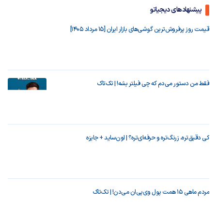
پیشنهادهای دیجیاتو
قیمت روز پرفروش‌ترین گوشی‌های بازار ایران [15 مرداد 1405]
فقط من دستور می‌دم که چی فیلتر بشه! | تک‌تاک
کی دقیق‌تره، زرنگ‌تره و حرفه‌ای‌تره؟ | اون‌ساید + جایزه
مردم ماهی ۱۵ همت پول وی‌پی‌ان می‌دن! | تک‌تاک