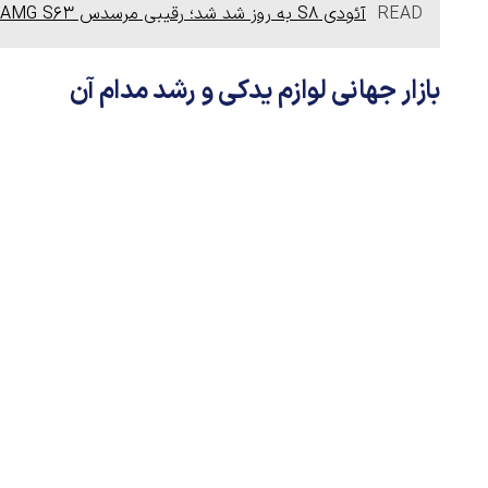
READ
آئودی S8 به روز شد شد؛ رقیبی مرسدس AMG S63 با 563 اسب بخار قدرت
بازار جهانی لوازم یدکی و رشد مدام آن