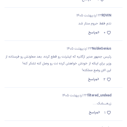
RDVIN
23 اردیبهشت 1405
نتم فقط حروم ستار شد
0
پاسخ
NobleGenius
23 اردیبهشت 1405
رئیس جمهور مدیر ارگانیه که اینترنت رو قطع کرده، بعد معاونش رو فرستاده از
وزیر برای اینکه از خودش خواهش کرده نت رو وصل کنه تشکر کنه!
این الان وضع مملکته!
پاسخ
2
filtered_undead
22 اردیبهشت 1405
زرـعـــــشـک.....
پاسخ
1