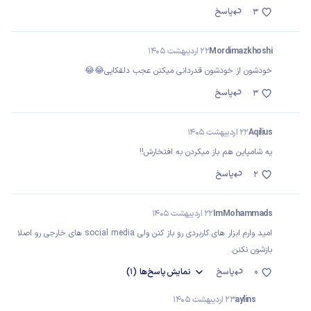
پاسخ
3
Mordimazkhoshi
22 اردیبهشت 1405
خودشون از خودشون قدردانی میکنن عجب دلقکایی😂😂
پاسخ
3
Aqilius
22 اردیبهشت 1405
یه شامپاین هم باز میکردن به افتخارش!!
پاسخ
2
ImMohammads
22 اردیبهشت 1405
امید وارم ابزار های کاربردی رو باز کنن ولی social media های خارجی رو اصلا
بازشون نکنن.
0
پاسخ
نمایش
پاسخ‌ها
(1)
aylins
23 اردیبهشت 1405