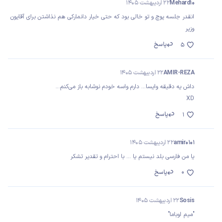
Mehard10
22 اردیبهشت 1405
انقدر جلسه پوچ و تو خالی بود که حتی خیار دانمارکی هم نذاشتن برای آقایون
وزیر
پاسخ
5
AMIR-REZA
22 اردیبهشت 1405
داش یه دقیقه وایسا... دارم واسه خودم نوشابه باز می‌کنم...
XD
پاسخ
1
amir0101
22 اردیبهشت 1405
یا من فارسی بلد نیستم یا ... با احترام و تقدیر تشکر
0
پاسخ
Sosis
22 اردیبهشت 1405
"میم اوباما"