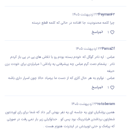
Peyman62
23 اردیبهشت 1405
چرا کلمه محدودیت جا افتاده در حالی که کلمه قطع درسته
پاسخ
1
ParsaZf
23 اردیبهشت 1405
عباس : اره نادر گوگل که خودم بسته بودم رو با تلاش های پی در پی باز کردم
نادر : پشمام دمت گرم عباس چه پیشرفتی یه پاداش ۱ میلیاردی برای خودت بزن
حیفه
عباس : نوکرم به هر حال کاری که از دست ما برمیاد حالا چون اسرار داری باشه
پاسخ
1
rotoberam
23 اردیبهشت 1405
همین پزشکیان توی یه جلسه ای یه نفر بهش گیر داد که شما برای رای اوردنتون
شعارتون برداشتن فیلترینگ بود پس کو . حداوکیلی زیر بار نمی رفت در صورتی
که پیامک و حتی توییتش در اینترنت هنوزم هست .