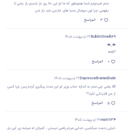
منم امیدوارم شما همونطور که ما تو این ۸۰ روز باز شدیم باز بشی تا
بفهمی چرا اون سوشال مدیا های خارجی باید باز شن
پاسخ
3
BullshtSmellr69
22 اردیبهشت 1405
👁️_👁️
?wot
0
پاسخ
DepressedIranianDude
22 اردیبهشت 1405
آقا یعنی چی منم به اندازه جناب وزیر تو این مدت پیگیری کردم پس چرا کسی
از من قدردانی نکرد؟!
پاسخ
5
matt734
22 اردیبهشت 1405
خیلی زحمت میکشین خدایی مردم راضی نیستن ، کمرتان له میشه زیر این بار،