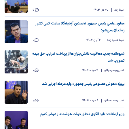
نیما زند
30 دی 1404
5
معاون علمی رئیس جمهور: نخستین آزمایشگاه ساعت اتمی کشور
راه‌اندازی می‌شود
نیما حمیدزاده
6 آبان 1404
0
شیوه‌نامه جدید معافیت دانش‌بنیان‌ها از پرداخت ضرایب حق بیمه
تصویب شد
تحریریه دیجیاتو
11 مرداد 1404
0
پروژه «هوش مصنوعی رئیس‌جمهور» وارد مرحله اجرایی شد
تحریریه دیجیاتو
8 مرداد 1404
0
وزیر ارتباطات: باید الگوی تحقق دولت هوشمند را عوض کنیم