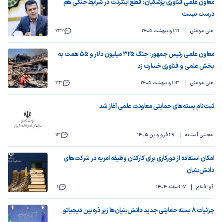
معاون علمی فناوری پزشکیان: قطع اینترنت در شرایط جنگی هم
درست نیست
علی مومنی
21 اردیبهشت 1405
232
معاون علمی رئیس جمهور: جنگ ۳۲۵ میلیون دلار و ۵۵ همت به
بخش علمی و فناوری خسارت زد
علی مومنی
13 اردیبهشت 1405
33
ثبت‌نام بسته‌های حمایتی معاونت علمی آغاز شد
مجتبی آستانه
29 فروردین 1405
13
امکان استفاده از دورکاری برای کارکنان وظیفه امریه در شرکت‌های
دانش‌بنیان
آوا فلاح
17 اسفند 1404
1
جزئیات ۸ بسته حمایتی جدید دانش‌بنیان‌ها زیر ذره‌بین دیجیاتو