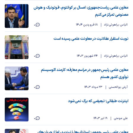
معاون علمی ریاست‌جمهوری: امسال بر کوانتوم، فوتونیک و هوش
مصنوعی تمرکز می‌کنیم
الیاس براهوئی‌نژاد
18 فروردین 1404
0
نوبت استقرار عقلانیت در معاونت علمی رسیده است
الیاس براهوئی‌نژاد
24 شهریور 1403
0
معاون علمی رئیس‌جمهور در مراسم معارفه: کارمند اکوسیستم
نوآوری کشور هستم
آرش بوالحسنی
23 مرداد 1403
0
اینترنت طبقاتی؛ تبعیضی که بزک نمی‌شود
علی مومنی
19 تیر 1403
0
معاون علمی رئیس‌جمهور:‌ استارتاپ‌ها را نبندید، اما از جریان‌های