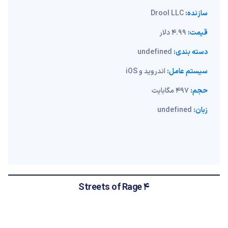
سازنده:
Drool LLC
قیمت:
4.99 دلار
دسته بندی:
undefined
سیستم عامل:
اندروید و iOS
حجم:
497 مگابایت
زبان:
undefined
Streets of Rage 4