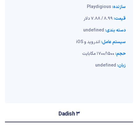
سازنده:
Playdigious
قیمت:
8.99 / 7.88 دلار
دسته بندی:
undefined
سیستم عامل:
اندروید و iOS
حجم:
1700/1500 مگابایت
زبان:
undefined
Dadish 3