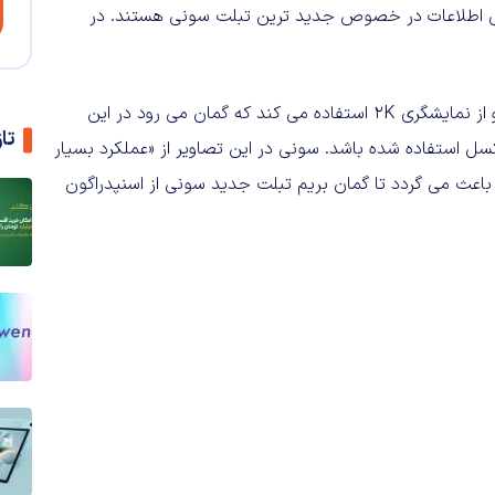
خی اطلاعات در خصوص جدید ترین تبلت سونی هستند. در
همانگونه که در تصاویر می بینید، تبلت Z4 بسیار باریک است و از نمایشگری 2K استفاده می کند که گمان می رود در این
تا
 از رزولوشنی برابر با 1440 در ۲۵۶۰ یا ۱۶۰۰ در ۲۵۶۰ پیکسل استفاده شده باشد. سونی در این تصاویر از «عملکرد بسیار
عث می گردد تا گمان بریم تبلت جدید سونی از اسنپدراگون