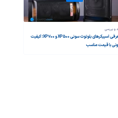
 و بررسی‌
معرفی اسپیکرهای بلوتوث سونی XP500 و XP700؛ کیفیت
نی با قیمت مناسب