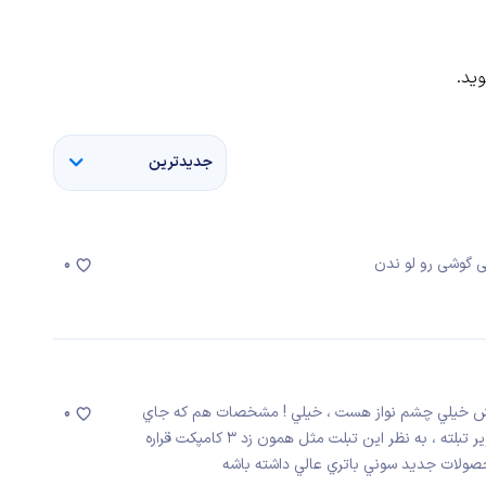
ید.
جدیدترین
ی گوشی رو لو ندن
0
لتش خيلي چشم نواز هست ، خيلي ! مشخصات هم كه جاي
0
حرف زدن باقي نميزاره ، نكته جالب تري كه ميبينم نسبت تصوير تبلته ، به نظر اين تبلت مثل همون زد ٣ كامپكت قراره
صولات جديد سوني باتري عالي داشته باشه