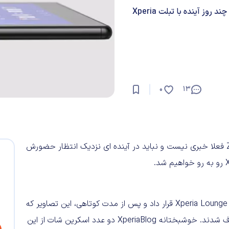
آینده ای نزدیک انتظار حضورش را بکشیم؛ اما از قرار معلوم، در چند روز آینده با تبلت Xperia
0
13
آنچنان که فعلا مشخص شده، از اسمارت فون سونی اکسپریا Z4 فعلا خبری نیست و نباید در آینده ای نزدیک انتظار حضورش
سونی به شکل اشتباه، تصاویری از این تبلت را بر روی اپلیکیشن Xperia Lounge قرار داد و پس از مدت کوتاهی،‌ این تصاویر که
حاوی دو عکس و اطلاعات اندکی بودند، از اپلیکیشن مذکور حذف شدند. خوشبختانه XperiaBlog دو عدد اسکرین شات از این