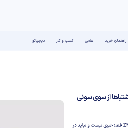
راهنمای خرید
علمی
کسب و کار
دیجیاتو
یر و اطلاعات مربوط به تبلت Xperia Z4 اشتباها از سوی سونی
آنچنان که فعلا مشخص شده، از اسمارت فون سونی اکسپریا Z4 فعلا خبری نیست و نباید در