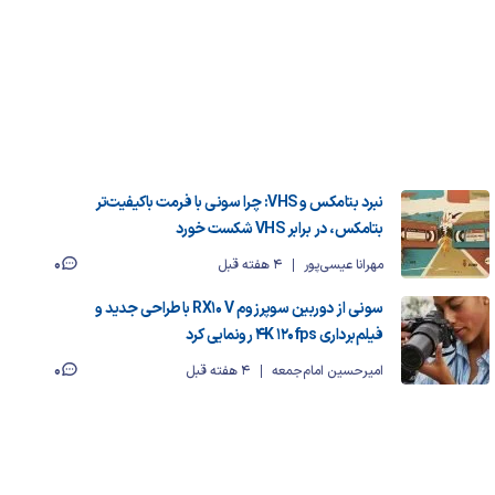
نبرد بتامکس و VHS: چرا سونی با فرمت باکیفیت‌تر
بتامکس، در برابر VHS شکست خورد
0
مهرانا عیسی‌پور
4 هفته قبل
سونی از دوربین سوپرزوم RX10 V با طراحی جدید و
فیلم‌برداری 4K 120fps رونمایی کرد
0
امیرحسین امام‌جمعه
4 هفته قبل