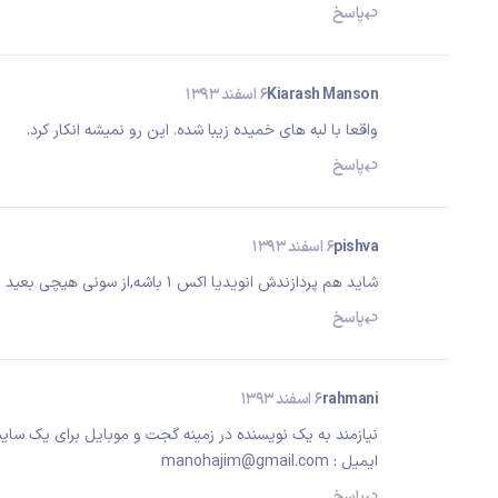
پاسخ
Kiarash Manson
6 اسفند 1393
واقعا با لبه های خمیده زیبا شده. این رو نمیشه انکار کرد.
پاسخ
pishva
6 اسفند 1393
شاید هم پردازندش انویدیا اکس ١ باشه,از سونی هیچی بعید نیست
پاسخ
rahmani
6 اسفند 1393
نیازمند به یک نویسنده در زمینه گجت و موبایل برای یک سای
ایمیل : manohajim@gmail.com
پاسخ