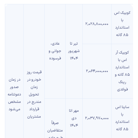
کوییک اس
با
2,028,800,000
استاندارد
85 گانه
تیر تا
عادی،
شهریور
جوانی و
کوییک آر
1404
فرسوده
اس با
استاندارد
2,064,000,000
قیمت روز
85 گانه و
خودرو در
در زمان
رینگ
زمان
صدور
فولادی
تحویل
دعوتنامه
مندرج در
مشخص
ساینا اس
قرارداد
می‌شود
مهر اتا
با
مشتریان
2,037,970,000
دی
استاندارد
صرفاً
1404
85 گانه
متقاضیان
طرح عادی