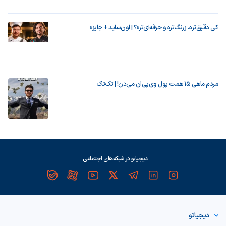
کی دقیق‌تره، زرنگ‌تره و حرفه‌ای‌تره؟ | اون‌ساید + جایزه
مردم ماهی ۱۵ همت پول وی‌پی‌ان می‌دن! | تک‌تاک
دیجیاتو در شبکه‌های اجتماعی
دیجیاتو