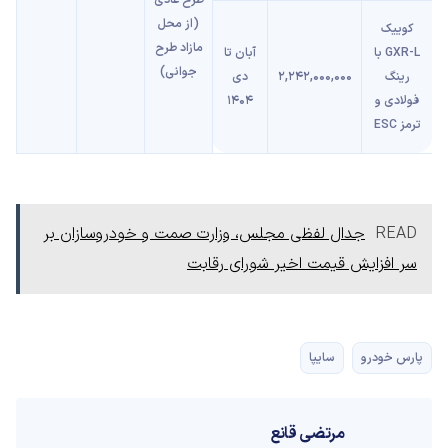
(از محل
کوییک
مازاد طرح
GXR-L با
آبان تا
جوانی)
رینگ
2,242,000,000
دی
فولادی و
1404
ترمز ESC
READ
جدال لفظی مجلس، وزارت صمت و خودروسازان بر
سر افزایش قیمت اخیر شورای رقابت
پارس خودرو
سایپا
مرتضی قانع