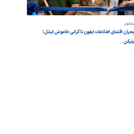
لیکون
 بحران افشای اطلاعات آیفون تا گرانی خاموش اینتل |
لیکن