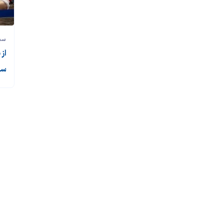
سی
از
سی