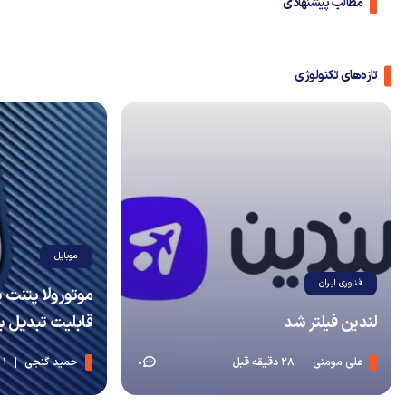
مطالب پیشنهادی
تازه‌های تکنولوژی
موبایل
فناوری ایران
موتورولا پتنت
لندین فیلتر شد
قابلیت تبدیل ب
علی مومنی
28 دقیقه قبل
حمید گنجی
1 ساعت قبل
0