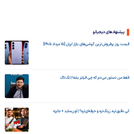
پیشنهادهای دیجیاتو
قیمت روز پرفروش‌ترین گوشی‌های بازار ایران [15 مرداد 1405]
فقط من دستور می‌دم که چی فیلتر بشه! | تک‌تاک
کی دقیق‌تره، زرنگ‌تره و حرفه‌ای‌تره؟ | اون‌ساید + جایزه