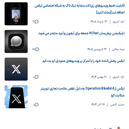
قابلیت ضبط ویدیوهای ری‌اکت مشابه تیک‌تاک به شبکه اجتماعی ایکس
اضافه شد [تماشا کنید]
آزاد کبیری
13 خرداد 1405
2
اپلیکیشن پیام‌رسان XChat جمعه برای آیفون و آیپد منتشر می‌شود
نیما جلالی
22 فروردین 1405
18
ایکس پخش‌کننده خود را با تمرکز بر ویدیوهای عمودی آپدیت کرد
آزاد کبیری
30 بهمن 1404
0
ایکس از Operation Bluebird به دلیل نقض علامت تجاری توییتر
شکایت کرد
حمید گنجی
26 آذر 1404
0