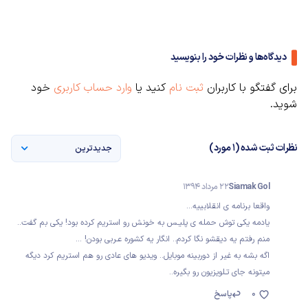
دیدگاه‌ها و نظرات خود را بنویسید
برای گفتگو با کاربران
ثبت نام
کنید یا
وارد حساب کاربری
خود
شوید.
نظرات ثبت شده (1 مورد)
جدیدترین
Siamak Gol
22 مرداد 1394
واقعا برنامه ی انقلابییه...
یادمه یکی توش حمله ی پلیـس به خونش رو استریم کرده بود! یکی بم گفت..
منم رفتم یه دیقشو نگا کردم.. انگار یه کشوره عـربی بودن! ...
اگه بشه به غیر از دوربینه‌ موبایل.. ویدیو های عادی رو هم استریم کرد دیگه
میتونه جای تـلویزیون رو بگیره..
0
پاسخ