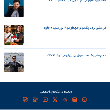
فقط من دستور می‌دم که چی فیلتر بشه! | تک‌تاک
کی دقیق‌تره، زرنگ‌تره و حرفه‌ای‌تره؟ | اون‌ساید + جایزه
مردم ماهی ۱۵ همت پول وی‌پی‌ان می‌دن! | تک‌تاک
دیجیاتو در شبکه‌های اجتماعی