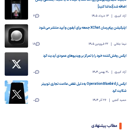
اضافه شد [تماشا کنید]
آزاد کبیری
13 خرداد 1405
2
اپلیکیشن پیام‌رسان XChat جمعه برای آیفون و آیپد منتشر می‌شود
نیما جلالی
22 فروردین 1405
18
ایکس پخش‌کننده خود را با تمرکز بر ویدیوهای عمودی آپدیت کرد
آزاد کبیری
30 بهمن 1404
0
ایکس از Operation Bluebird به دلیل نقض علامت تجاری توییتر
شکایت کرد
حمید گنجی
26 آذر 1404
0
مطالب پیشنهادی